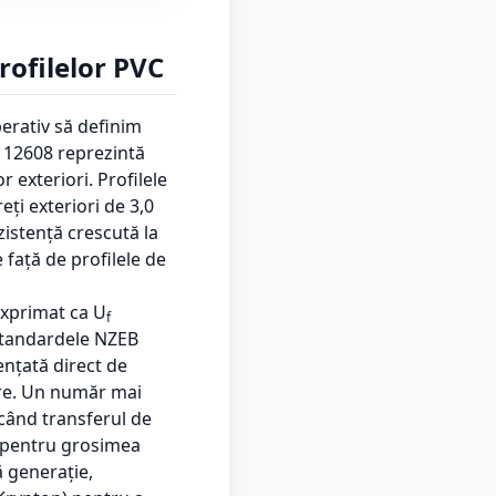
rofilelor PVC
erativ să definim
N 12608 reprezintă
r exteriori. Profilele
ți exteriori de 3,0
zistență crescută la
 față de profilele de
 exprimat ca U
f
standardele NZEB
uențată direct de
are. Un număr mai
când transferul de
v pentru grosimea
ă generație,