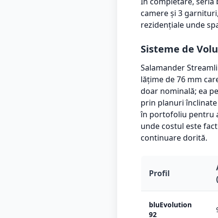
În completare, seria 
camere și 3 garnituri
rezidențiale unde sp
Sisteme de Volu
Salamander Streamlin
lățime de 76 mm car
doar nominală; ea pe
prin planuri înclinat
în portofoliu pentru 
unde costul este fac
continuare dorită.
Profil
bluEvolution
92