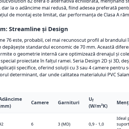
bluEvolution 82 oferă o alternativă echilibrată, menținând 
, dar la o adâncime mai redusă, fiind adesea preferată pent
ațiul de montaj este limitat, dar performanța de Clasa A răm
m: Streamline și Design
e 76 este, probabil, cel mai recunoscut profil al brandului 
e depășește standardul economic de 70 mm. Această difere
rmite o geometrie internă care optimizează drenajul și col
e special proiectate în falțul ramei. Seria Design 2D și 3D, d
aplicații specifice, oferind soluții cu 3 sau 4 camere pentru
torul determinant, dar unde calitatea materialului PVC Sala
Adâncime
U
f
Camere
Garnituri
Menți
(mm)
(W/m²K)
Ideal 
92
6
3 (MD)
0,9 - 1,0
suport