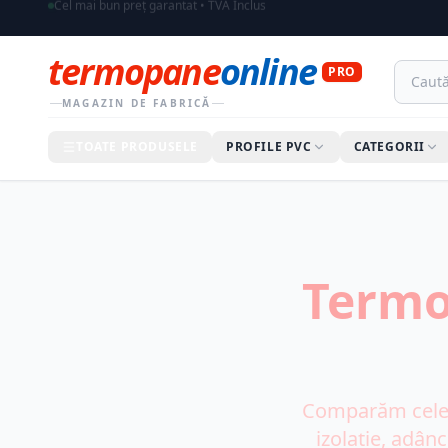
Toate prețurile afișate includ TVA
termopane
online
PRO
MAGAZIN DE FABRICĂ
TOATE PRODUSELE
PROFILE PVC
CATEGORII
Termo
Comparăm cele 
izolație, adânc