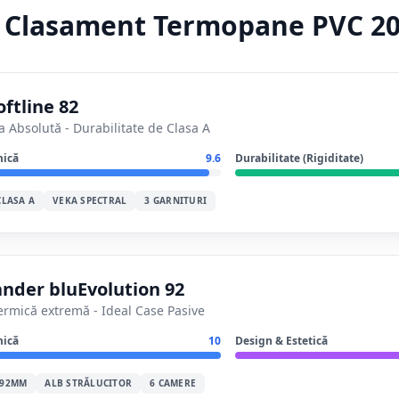
Clasament Termopane PVC 2
ftline 82
Absolută - Durabilitate de Clasa A
mică
9.6
Durabilitate (Rigiditate)
CLASA A
VEKA SPECTRAL
3 GARNITURI
nder bluEvolution 92
termică extremă - Ideal Case Pasive
mică
10
Design & Estetică
 92MM
ALB STRĂLUCITOR
6 CAMERE