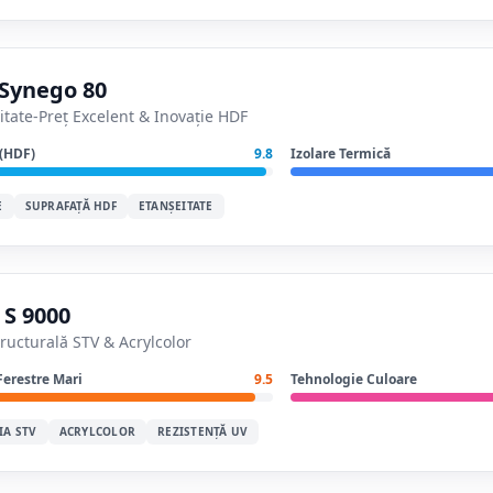
Synego 80
itate-Preț Excelent & Inovație HDF
 (HDF)
9.8
Izolare Termică
E
SUPRAFAȚĂ HDF
ETANȘEITATE
 S 9000
tructurală STV & Acrylcolor
Ferestre Mari
9.5
Tehnologie Culoare
IA STV
ACRYLCOLOR
REZISTENȚĂ UV