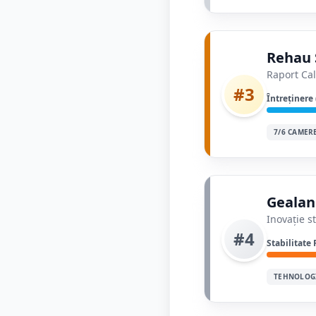
Rehau 
Raport Cal
#3
Întreținere
7/6 CAMER
Gealan
Inovație s
#4
Stabilitate 
TEHNOLOG