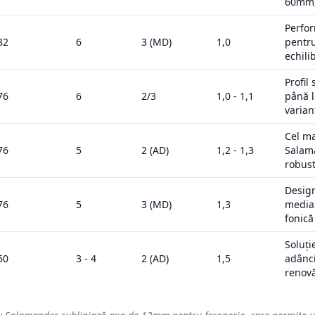
60mm;
Perfo
82
6
3 (MD)
1,0
pentru
echili
Profil
76
6
2/3
1,0 - 1,1
până l
varian
Cel ma
76
5
2 (AD)
1,2 - 1,3
Salam
robust
Design
76
5
3 (MD)
1,3
media
fonică
Soluți
60
3 - 4
2 (AD)
1,5
adânc
renovă