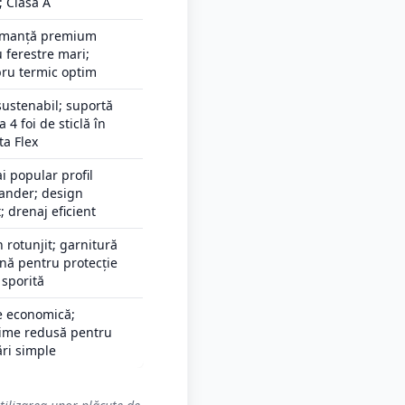
 Clasa A
rmanță premium
 ferestre mari;
bru termic optim
 sustenabil; suportă
a 4 foi de sticlă în
ta Flex
i popular profil
ander; design
; drenaj eficient
 rotunjit; garnitură
nă pentru protecție
 sporită
e economică;
ime redusă pentru
ri simple