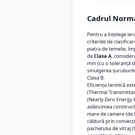
Cadrul Normat
Pentru a înțelege ie
criteriile de clasif
piatra de temelie, împ
de
Clasa A
, consider
mm (cu o toleranță de
smulgerea șuruburilor
Clasa B.
Eficiența termică est
(Thermal Transmittan
(Nearly Zero Energy B
adâncimea constructi
mare de camere (de l
căldură prin convecț
pachetului de vitraj 