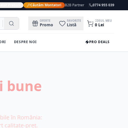
ator Prețuri
Căutăm Montatori
B2B Partner
0774 955 039
0
OFERTE
FAVORITE
COȘUL MEU
Promo
Listă
0
Lei
ORI
DESPRE NOI
PRO DEALS
i bune
ile în România:
t calitate-preț.