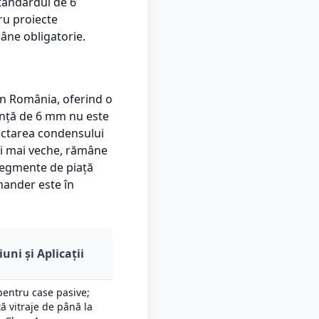
standardul de 6
ru proiecte
âne obligatorie.
în România, oferind o
nță de 6 mm nu este
ectarea condensului
eși mai veche, rămâne
 segmente de piață
mander este în
uni și Aplicații
pentru case pasive;
ă vitraje de până la