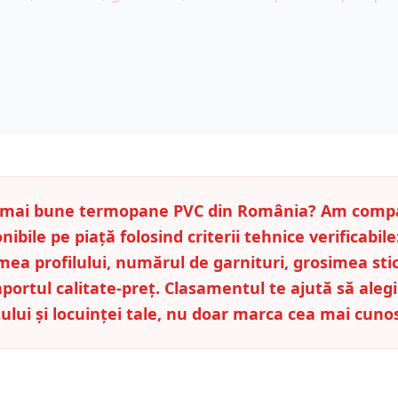
e mai bune termopane PVC din România? Am compa
nibile pe piață folosind criterii tehnice verificabile
ea profilului, numărul de garnituri, grosimea stic
raportul calitate-preț. Clasamentul te ajută să ale
ului și locuinței tale, nu doar marca cea mai cuno