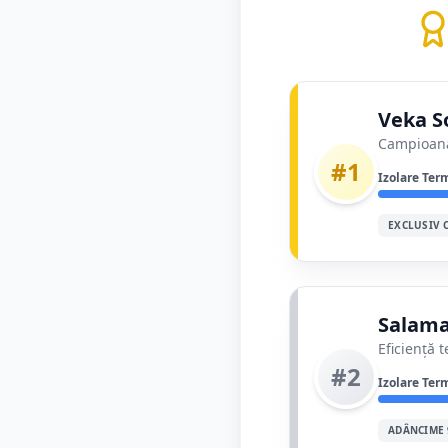
Veka So
Campioana 
#1
Izolare Ter
EXCLUSIV 
Salama
Eficiență 
#2
Izolare Ter
ADÂNCIME