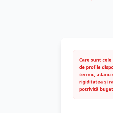
Care sunt cel
de profile dispo
termic, adâncim
rigiditatea și 
potrivită buget