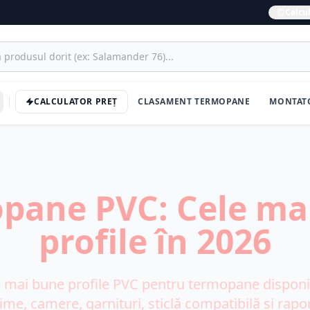
Calcul
CALCULATOR PREȚ
CLASAMENT TERMOPANE
MONTAT
pane PVC: Cele ma
profile în 2026
mai bune profile PVC pentru termopane disponib
ime, camere, garnituri, sticlă compatibilă și rapor