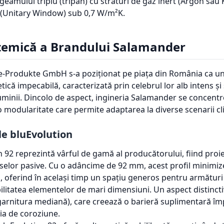
geamului triplu (tripan) cu straturi de gaz inert (Argon sau
(Unitary Window) sub 0,7 W/m²K.
stemică a Brandului Salamander
-Produkte GmbH s-a poziționat pe piața din România ca un 
etică impecabilă, caracterizată prin celebrul lor alb intens ș
 luminii. Dincolo de aspect, ingineria Salamander se concen
o modularitate care permite adaptarea la diverse scenarii cl
le bluEvolution
 92 reprezintă vârful de gamă al producătorului, fiind proi
aselor pasive. Cu o adâncime de 92 mm, acest profil minimiz
, oferind în același timp un spațiu generos pentru armături
ilitatea elementelor de mari dimensiuni. Un aspect distincti
(garnitura mediană), care creează o barieră suplimentară îm
ia de coroziune.