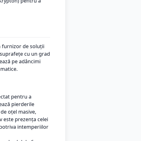
 Krypton) pentru a
furnizor de soluții
i suprafețe cu un grad
trează pe adâncimi
imatice.
ectat pentru a
ează pierderile
 de oțel masive,
v este prezența celei
potriva intemperiilor