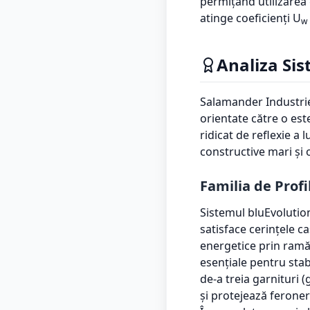
permițând utilizarea 
atinge coeficienți U
w
Analiza Si
Salamander Industrie
orientate către o est
ridicat de reflexie a
constructive mari și 
Familia de Profi
Sistemul bluEvolution
satisface cerințele c
energetice prin ramă
esențiale pentru stab
de-a treia garnituri 
și protejează feroner