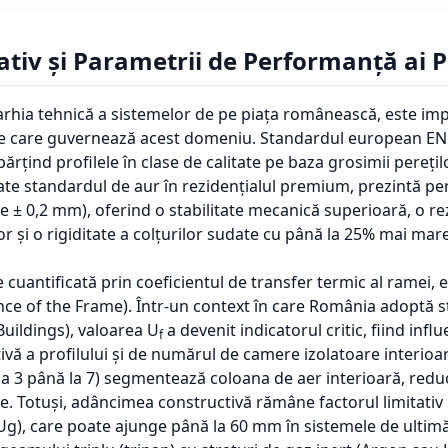
iv și Parametrii de Performanță ai P
rarhia tehnică a sistemelor de pe piața românească, este imp
icare care guvernează acest domeniu. Standardul european E
ărțind profilele în clase de calitate pe baza grosimii perețilo
ate standardul de aur în rezidențialul premium, prezintă pere
 ± 0,2 mm), oferind o stabilitate mecanică superioară, o re
 și o rigiditate a colțurilor sudate cu până la 25% mai mare
e cuantificată prin coeficientul de transfer termic al ramei,
ce of the Frame). Într-un context în care România adoptă 
uildings), valoarea U
a devenit indicatorul critic, fiind infl
f
vă a profilului și de numărul de camere izolatoare interio
a 3 până la 7) segmentează coloana de aer interioară, redu
ie. Totuși, adâncimea constructivă rămâne factorul limitati
(Ug), care poate ajunge până la 60 mm în sistemele de ultim