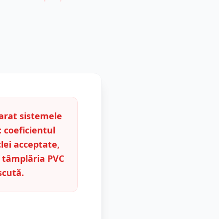
rat sistemele
: coeficientul
lei acceptate,
gi tâmplăria PVC
scută.