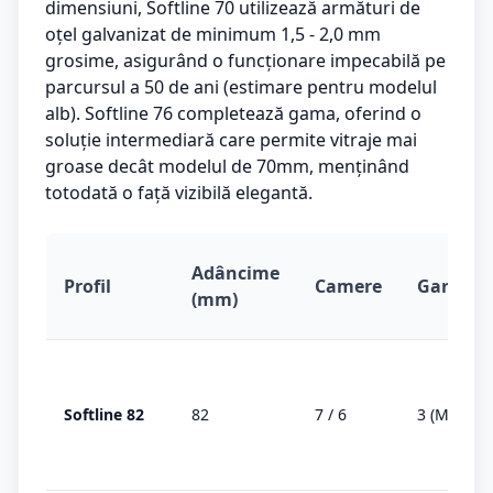
dimensiuni, Softline 70 utilizează armături de
oțel galvanizat de minimum 1,5 - 2,0 mm
grosime, asigurând o funcționare impecabilă pe
parcursul a 50 de ani (estimare pentru modelul
alb). Softline 76 completează gama, oferind o
soluție intermediară care permite vitraje mai
groase decât modelul de 70mm, menținând
totodată o față vizibilă elegantă.
Adâncime
Profil
Camere
Garnitur
(mm)
Softline 82
82
7 / 6
3 (MD)