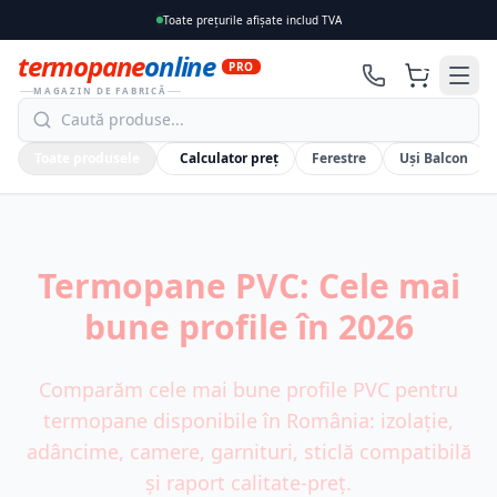
Toate prețurile afișate includ TVA
termopane
online
0
PRO
MAGAZIN DE FABRICĂ
Toate produsele
Calculator preț
Ferestre
Uși Balcon
Termopane PVC: Cele mai
bune profile în 2026
Comparăm cele mai bune profile PVC pentru
termopane disponibile în România: izolație,
adâncime, camere, garnituri, sticlă compatibilă
și raport calitate-preț.