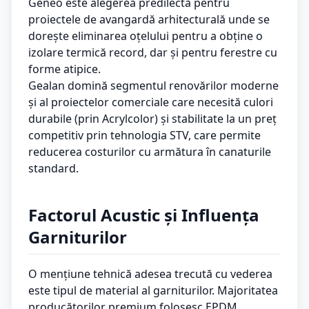
Geneo este alegerea predilectă pentru
proiectele de avangardă arhitecturală unde se
dorește eliminarea oțelului pentru a obține o
izolare termică record, dar și pentru ferestre cu
forme atipice.
Gealan domină segmentul renovărilor moderne
și al proiectelor comerciale care necesită culori
durabile (prin Acrylcolor) și stabilitate la un preț
competitiv prin tehnologia STV, care permite
reducerea costurilor cu armătura în canaturile
standard.
Factorul Acustic și Influența
Garniturilor
O mențiune tehnică adesea trecută cu vederea
este tipul de material al garniturilor. Majoritatea
producătorilor premium folosesc EPDM