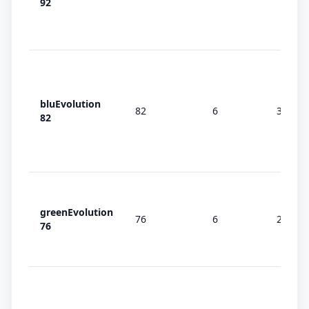
92
bluEvolution
82
6
3 (MD)
82
greenEvolution
76
6
2/3
76