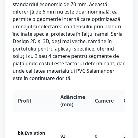
standardul economic de 70 mm. Această
diferență de 6 mm nu este doar nominală; ea
permite o geometrie internă care optimizează
drenajul și colectarea condensului prin planuri
înclinate special proiectate în falțul ramei. Seria
Design 2D și 3D, deși mai veche, rămâne în
portofoliu pentru aplicații specifice, oferind
soluții cu 3 sau 4 camere pentru segmente de
piață unde costul este factorul determinant, dar
unde calitatea materialului PVC Salamander
este în continuare dorită.
Adâncime
Profil
Camere
Garni
(mm)
bluEvolution
92
6
3 (MD)