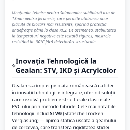
Mențiunile tehnice pentru Salamander subliniază axa de
13mm pentru feronerie, care permite utilizarea unor
plăcuțe de blocare mai rezistente, sporind protecția
antiefracție până la clasa RC2. De asemenea, stabilitatea
la temperaturi negative este testată riguros, mostrele
rezistând la -30°C fără deteriorări structurale.
Inovația Tehnologică la
Gealan: STV, IKD și Acrylcolor
Gealan s-a impus pe piața românească ca lider
în inovații tehnologice integrate, oferind soluții
care rezolvă probleme structurale clasice ale
PVC-ului prin metode hibride. Cele mai notabile
tehnologii includ
STV®
(Statische-Trocken-
Verglasung) — lipirea statică uscată a geamului
de cercevea, care transferă rigiditatea sticlei