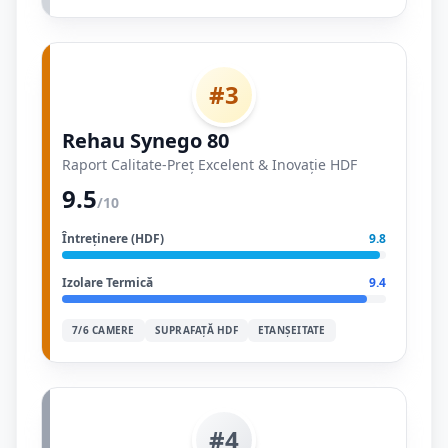
#3
Rehau Synego 80
Raport Calitate-Preț Excelent & Inovație HDF
9.5
/10
Întreținere (HDF)
9.8
Izolare Termică
9.4
7/6 CAMERE
SUPRAFAȚĂ HDF
ETANȘEITATE
#4