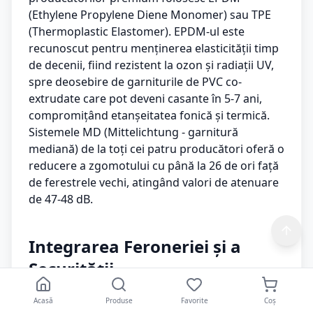
(Ethylene Propylene Diene Monomer) sau TPE
(Thermoplastic Elastomer). EPDM-ul este
recunoscut pentru menținerea elasticității timp
de decenii, fiind rezistent la ozon și radiații UV,
spre deosebire de garniturile de PVC co-
extrudate care pot deveni casante în 5-7 ani,
compromițând etanșeitatea fonică și termică.
Sistemele MD (Mittelichtung - garnitură
mediană) de la toți cei patru producători oferă o
reducere a zgomotului cu până la 26 de ori față
de ferestrele vechi, atingând valori de atenuare
de 47-48 dB.
Integrarea Feroneriei și a
Securității
Acasă
Produse
Favorite
Coș
Eficiența profilului este strâns legată de