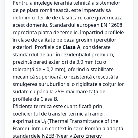
Pentru a înțelege ierarhia tehnică a sistemelor
de pe piața românească, este imperativ să
definim criteriile de clasificare care guvernează
acest domeniu. Standardul european EN 12608
reprezintă piatra de temelie, împărțind profilele
în clase de calitate pe baza grosimii pereților
exteriori. Profilele de
Clasa A
, considerate
standardul de aur în rezidențialul premium,
prezintă pereți exteriori de 3,0 mm (cu o
toleranță de ± 0,2 mm), oferind o stabilitate
mecanică superioară, o rezistență crescută la
smulgerea șuruburilor și o rigiditate a colțurilor
sudate cu până la 25% mai mare față de
profilele de Clasa B.
Eficiența termică este cuantificată prin
coeficientul de transfer termic al ramei,
exprimat ca U
(Thermal Transmittance of the
f
Frame). Într-un context în care România adoptă
standardele NZEB (Nearly Zero Energy