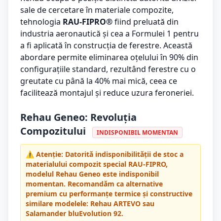
sale de cercetare în materiale compozite,
tehnologia
RAU-FIPRO®
fiind preluată din
industria aeronautică și cea a Formulei 1 pentru
a fi aplicată în construcția de ferestre. Această
abordare permite eliminarea oțelului în 90% din
configurațiile standard, rezultând ferestre cu o
greutate cu până la 40% mai mică, ceea ce
facilitează montajul și reduce uzura feroneriei.
Rehau Geneo: Revoluția
Compozitului
INDISPONIBIL MOMENTAN
⚠️ Atenție: Datorită indisponibilității de stoc a
materialului compozit special RAU-FIPRO,
modelul Rehau Geneo este indisponibil
momentan. Recomandăm ca alternative
premium cu performanțe termice și constructive
similare modelele:
Rehau ARTEVO
sau
Salamander bluEvolution 92
.