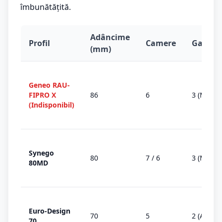
îmbunătățită.
Adâncime
Profil
Camere
Garnitu
(mm)
Geneo RAU-
FIPRO X
86
6
3 (MD)
(Indisponibil)
Synego
80
7 / 6
3 (MD)
80MD
Euro-Design
70
5
2 (AD)
70