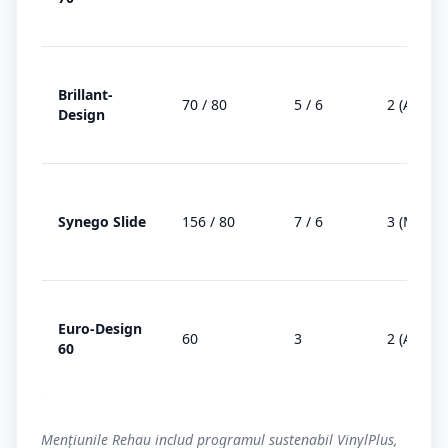
Brillant-
70 / 80
5 / 6
2 (AD)
Design
Synego Slide
156 / 80
7 / 6
3 (MD)
Euro-Design
60
3
2 (AD)
60
Mențiunile Rehau includ programul sustenabil VinylPlus,