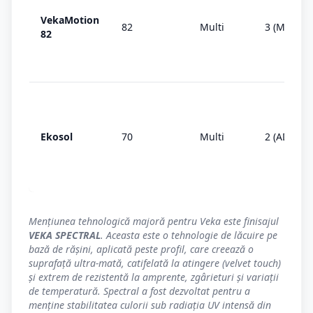
VekaMotion
82
Multi
3 (MD)
82
Ekosol
70
Multi
2 (AD)
Mențiunea tehnologică majoră pentru Veka este finisajul
VEKA SPECTRAL
. Aceasta este o tehnologie de lăcuire pe
bază de rășini, aplicată peste profil, care creează o
suprafață ultra-mată, catifelată la atingere (velvet touch)
și extrem de rezistentă la amprente, zgârieturi și variații
de temperatură. Spectral a fost dezvoltat pentru a
menține stabilitatea culorii sub radiația UV intensă din