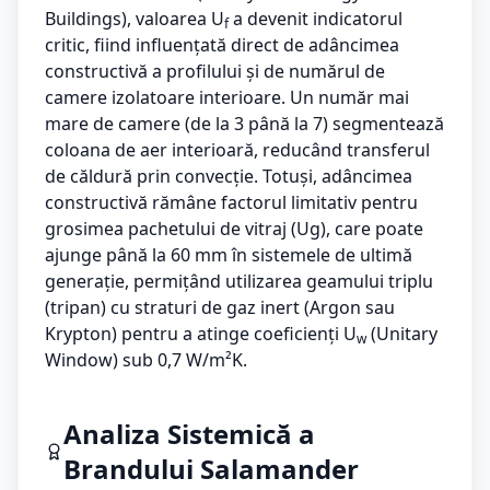
Buildings), valoarea U
a devenit indicatorul
f
critic, fiind influențată direct de adâncimea
constructivă a profilului și de numărul de
camere izolatoare interioare. Un număr mai
mare de camere (de la 3 până la 7) segmentează
coloana de aer interioară, reducând transferul
de căldură prin convecție. Totuși, adâncimea
constructivă rămâne factorul limitativ pentru
grosimea pachetului de vitraj (Ug), care poate
ajunge până la 60 mm în sistemele de ultimă
generație, permițând utilizarea geamului triplu
(tripan) cu straturi de gaz inert (Argon sau
Krypton) pentru a atinge coeficienți U
(Unitary
w
Window) sub 0,7 W/m²K.
Analiza Sistemică a
Brandului Salamander