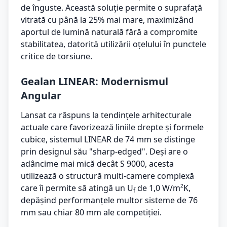
de înguste. Această soluție permite o suprafață
vitrată cu până la 25% mai mare, maximizând
aportul de lumină naturală fără a compromite
stabilitatea, datorită utilizării oțelului în punctele
critice de torsiune.
Gealan LINEAR: Modernismul
Angular
Lansat ca răspuns la tendințele arhitecturale
actuale care favorizează liniile drepte și formele
cubice, sistemul LINEAR de 74 mm se distinge
prin designul său "sharp-edged". Deși are o
adâncime mai mică decât S 9000, acesta
utilizează o structură multi-camere complexă
care îi permite să atingă un U
de 1,0 W/m²K,
f
depășind performanțele multor sisteme de 76
mm sau chiar 80 mm ale competiției.