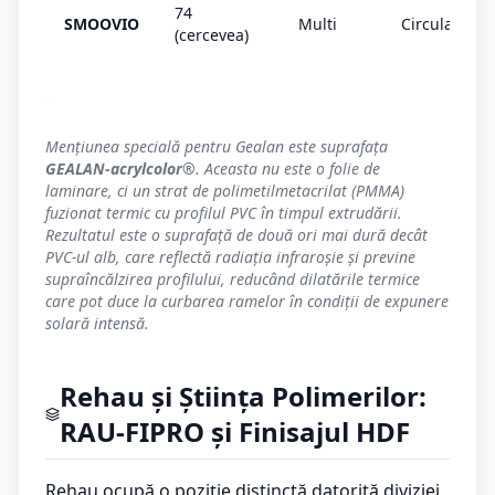
74
SMOOVIO
Multi
Circulare
(cercevea)
Mențiunea specială pentru Gealan este suprafața
GEALAN-acrylcolor®
. Aceasta nu este o folie de
laminare, ci un strat de polimetilmetacrilat (PMMA)
fuzionat termic cu profilul PVC în timpul extrudării.
Rezultatul este o suprafață de două ori mai dură decât
PVC-ul alb, care reflectă radiația infraroșie și previne
supraîncălzirea profilului, reducând dilatările termice
care pot duce la curbarea ramelor în condiții de expunere
solară intensă.
Rehau și Știința Polimerilor:
RAU-FIPRO și Finisajul HDF
Rehau ocupă o poziție distinctă datorită diviziei