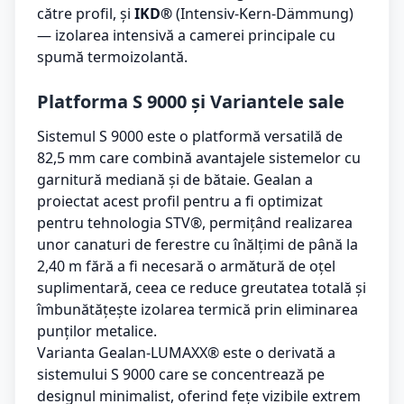
către profil, și
IKD®
(Intensiv-Kern-Dämmung)
— izolarea intensivă a camerei principale cu
spumă termoizolantă.
Platforma S 9000 și Variantele sale
Sistemul S 9000 este o platformă versatilă de
82,5 mm care combină avantajele sistemelor cu
garnitură mediană și de bătaie. Gealan a
proiectat acest profil pentru a fi optimizat
pentru tehnologia STV®, permițând realizarea
unor canaturi de ferestre cu înălțimi de până la
2,40 m fără a fi necesară o armătură de oțel
suplimentară, ceea ce reduce greutatea totală și
îmbunătățește izolarea termică prin eliminarea
punților metalice.
Varianta Gealan-LUMAXX® este o derivată a
sistemului S 9000 care se concentrează pe
designul minimalist, oferind fețe vizibile extrem