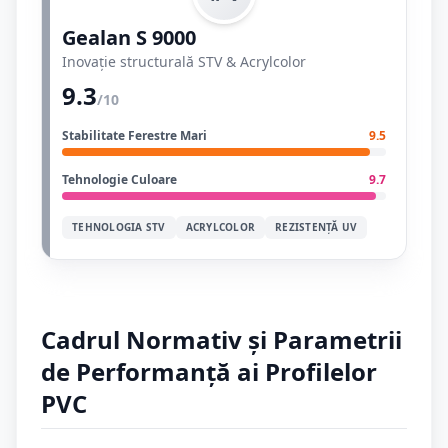
Gealan S 9000
Inovație structurală STV & Acrylcolor
9.3
/10
Stabilitate Ferestre Mari
9.5
Tehnologie Culoare
9.7
TEHNOLOGIA STV
ACRYLCOLOR
REZISTENȚĂ UV
Cadrul Normativ și Parametrii
de Performanță ai Profilelor
PVC