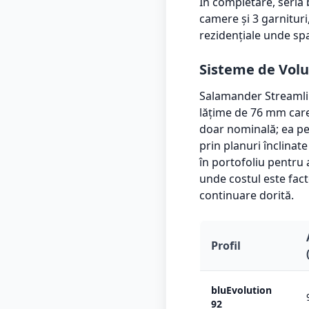
În completare, seria 
camere și 3 garnituri
rezidențiale unde sp
Sisteme de Volu
Salamander Streamlin
lățime de 76 mm car
doar nominală; ea pe
prin planuri înclinat
în portofoliu pentru 
unde costul este fac
continuare dorită.
Profil
bluEvolution
92