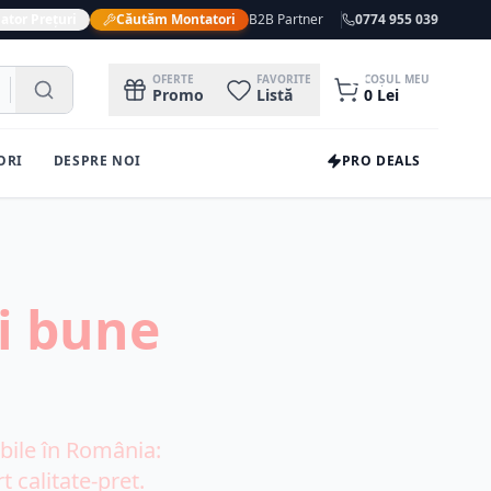
ator Prețuri
Căutăm Montatori
B2B Partner
0774 955 039
0
OFERTE
FAVORITE
COȘUL MEU
Promo
Listă
0
Lei
ORI
DESPRE NOI
PRO DEALS
i bune
ile în România:
t calitate-preț.