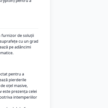
 Krypton) pentru a
furnizor de soluții
i suprafețe cu un grad
trează pe adâncimi
imatice.
ectat pentru a
ează pierderile
 de oțel masive,
v este prezența celei
potriva intemperiilor