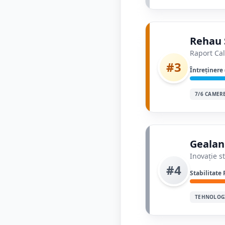
Rehau 
Raport Cal
#3
Întreținere
7/6 CAMER
Gealan
Inovație s
#4
Stabilitate 
TEHNOLOG