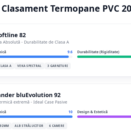
Clasament Termopane PVC 2
ftline 82
Absolută - Durabilitate de Clasa A
mică
9.6
Durabilitate (Rigiditate)
CLASA A
VEKA SPECTRAL
3 GARNITURI
nder bluEvolution 92
termică extremă - Ideal Case Pasive
mică
10
Design & Estetică
 92MM
ALB STRĂLUCITOR
6 CAMERE