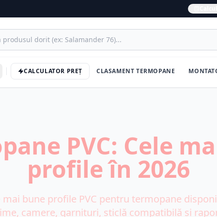
Calcul
CALCULATOR PREȚ
CLASAMENT TERMOPANE
MONTAT
pane PVC: Cele ma
profile în 2026
mai bune profile PVC pentru termopane disponib
ime, camere, garnituri, sticlă compatibilă și rapor