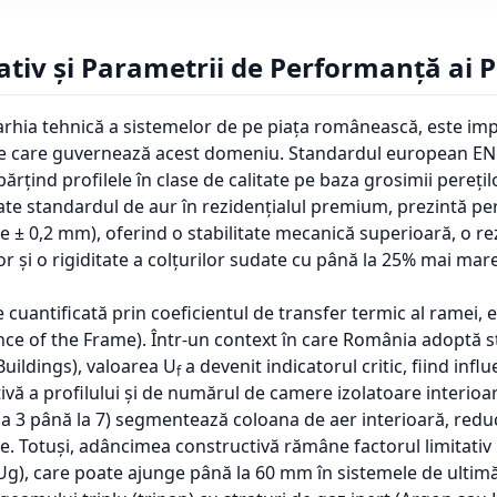
iv și Parametrii de Performanță ai P
rarhia tehnică a sistemelor de pe piața românească, este imp
icare care guvernează acest domeniu. Standardul european E
ărțind profilele în clase de calitate pe baza grosimii perețilo
ate standardul de aur în rezidențialul premium, prezintă pere
 ± 0,2 mm), oferind o stabilitate mecanică superioară, o re
 și o rigiditate a colțurilor sudate cu până la 25% mai mare
e cuantificată prin coeficientul de transfer termic al ramei,
ce of the Frame). Într-un context în care România adoptă 
uildings), valoarea U
a devenit indicatorul critic, fiind infl
f
vă a profilului și de numărul de camere izolatoare interio
a 3 până la 7) segmentează coloana de aer interioară, redu
ie. Totuși, adâncimea constructivă rămâne factorul limitati
(Ug), care poate ajunge până la 60 mm în sistemele de ultim