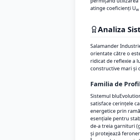
permițând utilizarea 
atinge coeficienți U
w
Analiza Si
Salamander Industrie
orientate către o est
ridicat de reflexie a
constructive mari și 
Familia de Profi
Sistemul bluEvolution
satisface cerințele c
energetice prin ramă
esențiale pentru stab
de-a treia garnituri 
și protejează feroner