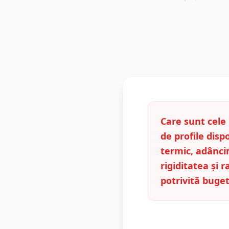
Care sunt cel
de profile dispo
termic, adâncim
rigiditatea și 
potrivită buget