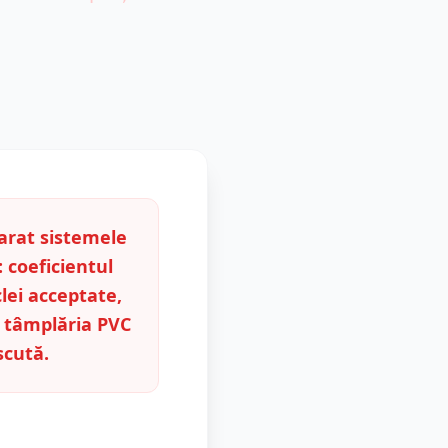
rat sistemele
: coeficientul
lei acceptate,
gi tâmplăria PVC
scută.