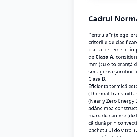
Cadrul Normat
Pentru a înțelege ie
criteriile de clasif
piatra de temelie, împ
de
Clasa A
, consider
mm (cu o toleranță de
smulgerea șuruburilor
Clasa B.
Eficiența termică est
(Thermal Transmittan
(Nearly Zero Energy B
adâncimea constructi
mare de camere (de l
căldură prin convecț
pachetului de vitraj 