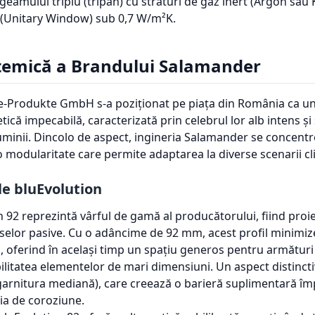
geamului triplu (tripan) cu straturi de gaz inert (Argon sau
(Unitary Window) sub 0,7 W/m²K.
stemică a Brandului Salamander
-Produkte GmbH s-a poziționat pe piața din România ca un 
etică impecabilă, caracterizată prin celebrul lor alb intens ș
 luminii. Dincolo de aspect, ingineria Salamander se concen
o modularitate care permite adaptarea la diverse scenarii cl
le bluEvolution
 92 reprezintă vârful de gamă al producătorului, fiind proi
aselor pasive. Cu o adâncime de 92 mm, acest profil minimiz
, oferind în același timp un spațiu generos pentru armături
ilitatea elementelor de mari dimensiuni. Un aspect distincti
(garnitura mediană), care creează o barieră suplimentară îm
ia de coroziune.