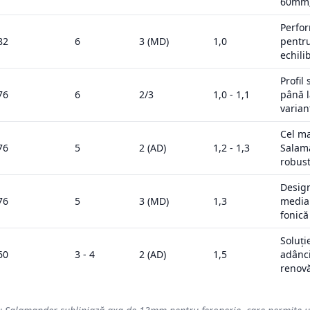
60mm;
Perfo
82
6
3 (MD)
1,0
pentru
echili
Profil
76
6
2/3
1,0 - 1,1
până l
varian
Cel ma
76
5
2 (AD)
1,2 - 1,3
Salam
robust
Design
76
5
3 (MD)
1,3
media
fonică
Soluți
60
3 - 4
2 (AD)
1,5
adânc
renovă