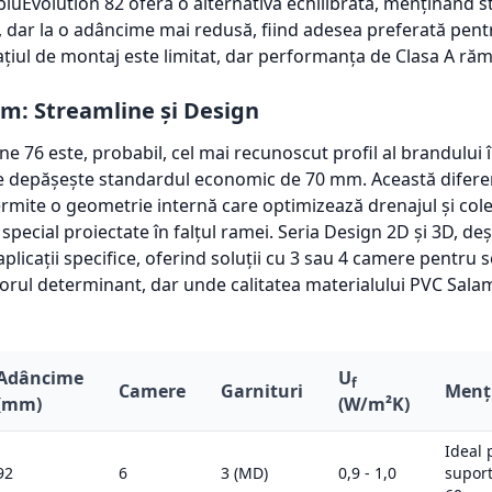
bluEvolution 82 oferă o alternativă echilibrată, menținând 
, dar la o adâncime mai redusă, fiind adesea preferată pent
ațiul de montaj este limitat, dar performanța de Clasa A răm
m: Streamline și Design
e 76 este, probabil, cel mai recunoscut profil al brandului 
e depășește standardul economic de 70 mm. Această difere
rmite o geometrie internă care optimizează drenajul și col
e special proiectate în falțul ramei. Seria Design 2D și 3D, d
aplicații specifice, oferind soluții cu 3 sau 4 camere pentru
torul determinant, dar unde calitatea materialului PVC Sala
Adâncime
U
f
Camere
Garnituri
Menți
(mm)
(W/m²K)
Ideal 
92
6
3 (MD)
0,9 - 1,0
suport