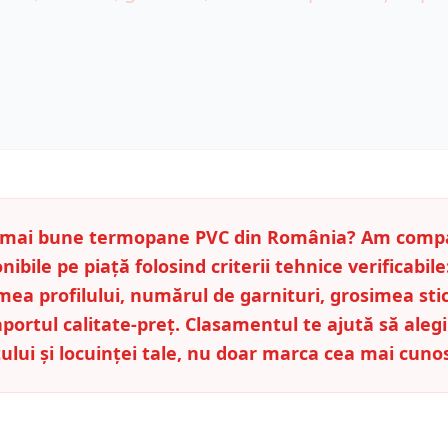
e mai bune termopane PVC din România? Am compa
nibile pe piață folosind criterii tehnice verificabile
ea profilului, numărul de garnituri, grosimea stic
raportul calitate-preț. Clasamentul te ajută să ale
ului și locuinței tale, nu doar marca cea mai cuno