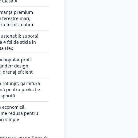
 Clasa A
rmanță premium
 ferestre mari;
bru termic optim
 sustenabil; suportă
a 4 foi de sticlă în
ta Flex
i popular profil
ander; design
; drenaj eficient
 rotunjit; garnitură
nă pentru protecție
 sporită
e economică;
ime redusă pentru
ri simple