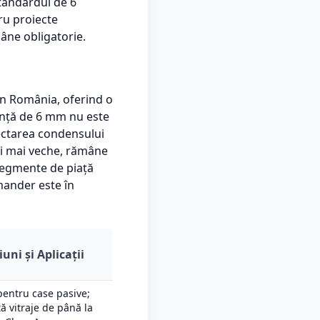
standardul de 6
ru proiecte
âne obligatorie.
în România, oferind o
nță de 6 mm nu este
ectarea condensului
eși mai veche, rămâne
 segmente de piață
mander este în
uni și Aplicații
pentru case pasive;
ă vitraje de până la