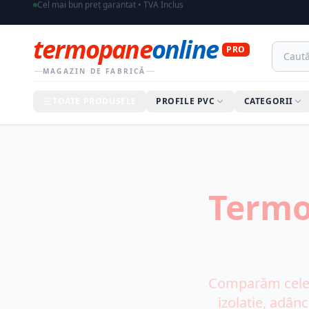
Toate prețurile afișate includ TVA
termopane
online
PRO
MAGAZIN DE FABRICĂ
TOATE PRODUSELE
PROFILE PVC
CATEGORII
Termo
Comparăm cele 
izolație, adânc