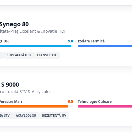
Synego 80
itate-Preț Excelent & Inovație HDF
 (HDF)
9.8
Izolare Termică
E
SUPRAFAȚĂ HDF
ETANȘEITATE
 S 9000
tructurală STV & Acrylcolor
Ferestre Mari
9.5
Tehnologie Culoare
IA STV
ACRYLCOLOR
REZISTENȚĂ UV