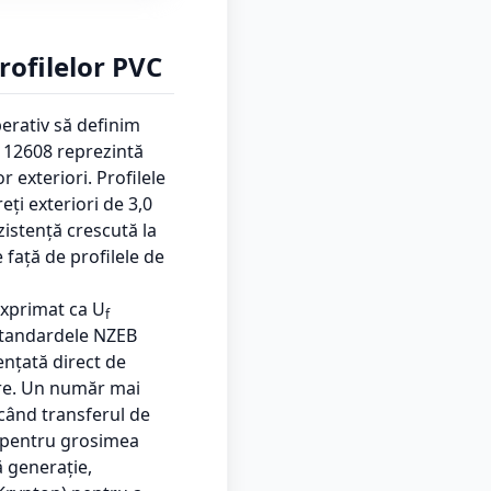
rofilelor PVC
erativ să definim
N 12608 reprezintă
r exteriori. Profilele
ți exteriori de 3,0
zistență crescută la
 față de profilele de
 exprimat ca U
f
standardele NZEB
uențată direct de
are. Un număr mai
când transferul de
v pentru grosimea
ă generație,