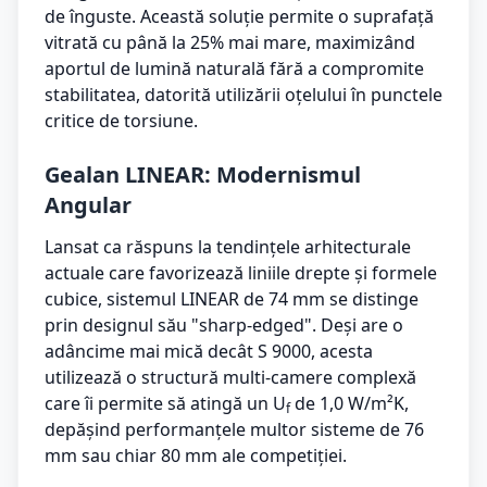
de înguste. Această soluție permite o suprafață
vitrată cu până la 25% mai mare, maximizând
aportul de lumină naturală fără a compromite
stabilitatea, datorită utilizării oțelului în punctele
critice de torsiune.
Gealan LINEAR: Modernismul
Angular
Lansat ca răspuns la tendințele arhitecturale
actuale care favorizează liniile drepte și formele
cubice, sistemul LINEAR de 74 mm se distinge
prin designul său "sharp-edged". Deși are o
adâncime mai mică decât S 9000, acesta
utilizează o structură multi-camere complexă
care îi permite să atingă un U
de 1,0 W/m²K,
f
depășind performanțele multor sisteme de 76
mm sau chiar 80 mm ale competiției.