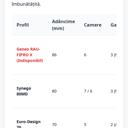
îmbunătățită.
Adâncime
Profil
Camere
Garnitu
(mm)
Geneo RAU-
FIPRO X
86
6
3 (MD)
(Indisponibil)
Synego
80
7 / 6
3 (MD)
80MD
Euro-Design
70
5
2 (AD)
70