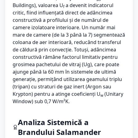
Buildings), valoarea U
a devenit indicatorul
f
critic, fiind influențată direct de adâncimea
constructivă a profilului și de numărul de
camere izolatoare interioare. Un număr mai
mare de camere (de la 3 până la 7) segmentează
coloana de aer interioară, reducând transferul
de căldură prin convecție. Totuși, adâncimea
constructivă rămâne factorul limitativ pentru
grosimea pachetului de vitraj (Ug), care poate
ajunge până la 60 mm în sistemele de ultimă
generație, permițând utilizarea geamului triplu
(tripan) cu straturi de gaz inert (Argon sau
Krypton) pentru a atinge coeficienți U
(Unitary
w
Window) sub 0,7 W/m²K.
Analiza Sistemică a
Brandului Salamander