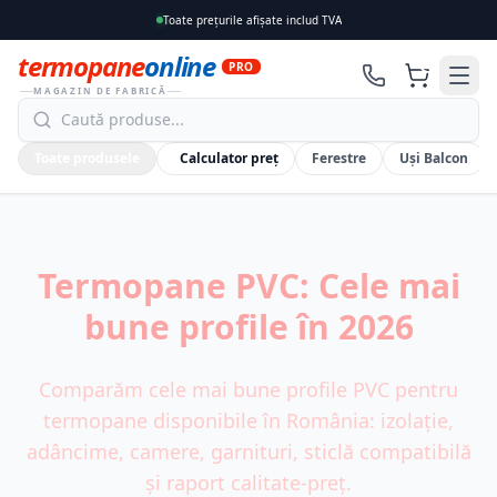
Toate prețurile afișate includ TVA
termopane
online
0
PRO
MAGAZIN DE FABRICĂ
Toate produsele
Calculator preț
Ferestre
Uși Balcon
Termopane PVC: Cele mai
bune profile în 2026
Comparăm cele mai bune profile PVC pentru
termopane disponibile în România: izolație,
adâncime, camere, garnituri, sticlă compatibilă
și raport calitate-preț.