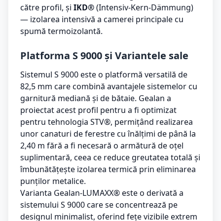
către profil, și
IKD®
(Intensiv-Kern-Dämmung)
— izolarea intensivă a camerei principale cu
spumă termoizolantă.
Platforma S 9000 și Variantele sale
Sistemul S 9000 este o platformă versatilă de
82,5 mm care combină avantajele sistemelor cu
garnitură mediană și de bătaie. Gealan a
proiectat acest profil pentru a fi optimizat
pentru tehnologia STV®, permițând realizarea
unor canaturi de ferestre cu înălțimi de până la
2,40 m fără a fi necesară o armătură de oțel
suplimentară, ceea ce reduce greutatea totală și
îmbunătățește izolarea termică prin eliminarea
punților metalice.
Varianta Gealan-LUMAXX® este o derivată a
sistemului S 9000 care se concentrează pe
designul minimalist, oferind fețe vizibile extrem