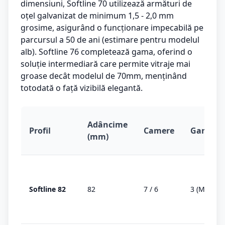
dimensiuni, Softline 70 utilizează armături de
oțel galvanizat de minimum 1,5 - 2,0 mm
grosime, asigurând o funcționare impecabilă pe
parcursul a 50 de ani (estimare pentru modelul
alb). Softline 76 completează gama, oferind o
soluție intermediară care permite vitraje mai
groase decât modelul de 70mm, menținând
totodată o față vizibilă elegantă.
Adâncime
Profil
Camere
Garnitur
(mm)
Softline 82
82
7 / 6
3 (MD)