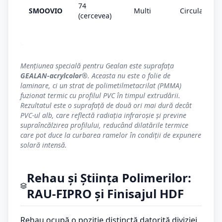
74
SMOOVIO
Multi
Circulare
(cercevea)
Mențiunea specială pentru Gealan este suprafața
GEALAN-acrylcolor®
. Aceasta nu este o folie de
laminare, ci un strat de polimetilmetacrilat (PMMA)
fuzionat termic cu profilul PVC în timpul extrudării.
Rezultatul este o suprafață de două ori mai dură decât
PVC-ul alb, care reflectă radiația infraroșie și previne
supraîncălzirea profilului, reducând dilatările termice
care pot duce la curbarea ramelor în condiții de expunere
solară intensă.
Rehau și Știința Polimerilor:
RAU-FIPRO și Finisajul HDF
Rehau ocupă o poziție distinctă datorită diviziei