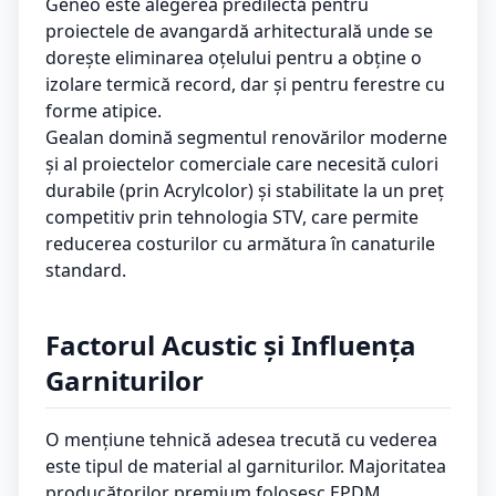
Geneo este alegerea predilectă pentru
proiectele de avangardă arhitecturală unde se
dorește eliminarea oțelului pentru a obține o
izolare termică record, dar și pentru ferestre cu
forme atipice.
Gealan domină segmentul renovărilor moderne
și al proiectelor comerciale care necesită culori
durabile (prin Acrylcolor) și stabilitate la un preț
competitiv prin tehnologia STV, care permite
reducerea costurilor cu armătura în canaturile
standard.
Factorul Acustic și Influența
Garniturilor
O mențiune tehnică adesea trecută cu vederea
este tipul de material al garniturilor. Majoritatea
producătorilor premium folosesc EPDM