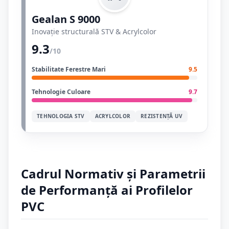
Gealan S 9000
Inovație structurală STV & Acrylcolor
9.3
/10
Stabilitate Ferestre Mari
9.5
Tehnologie Culoare
9.7
TEHNOLOGIA STV
ACRYLCOLOR
REZISTENȚĂ UV
Cadrul Normativ și Parametrii
de Performanță ai Profilelor
PVC