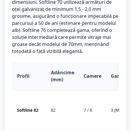
dimensiuni, Softline 70 utilizează armături de
oțel galvanizat de minimum 1,5 - 2,0 mm
grosime, asigurând o funcționare impecabilă pe
parcursul a 50 de ani (estimare pentru modelul
alb). Softline 76 completează gama, oferind o
soluție intermediară care permite vitraje mai
groase decât modelul de 70mm, menținând
totodată o față vizibilă elegantă.
Adâncime
Profil
Camere
Garnitur
(mm)
Softline 82
82
7 / 6
3 (MD)