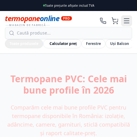
Toate prețurile afișate includ TVA
termopane
online
0
PRO
MAGAZIN DE FABRICĂ
Toate produsele
Calculator preț
Ferestre
Uși Balcon
Termopane PVC: Cele mai
bune profile în 2026
Comparăm cele mai bune profile PVC pentru
termopane disponibile în România: izolație,
adâncime, camere, garnituri, sticlă compatibilă
și raport calitate-preț.