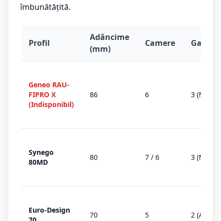
îmbunătățită.
Adâncime
Profil
Camere
Garnitu
(mm)
Geneo RAU-
FIPRO X
86
6
3 (MD)
(Indisponibil)
Synego
80
7 / 6
3 (MD)
80MD
Euro-Design
70
5
2 (AD)
70