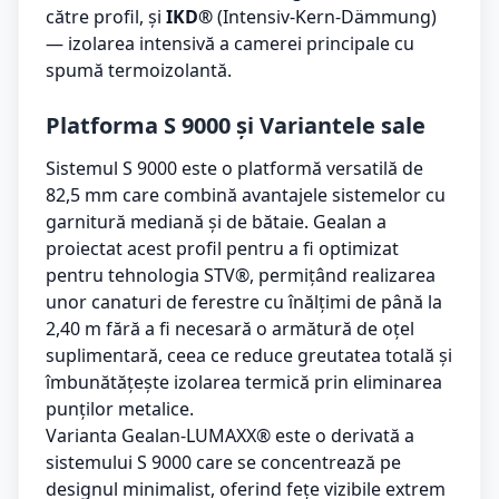
către profil, și
IKD®
(Intensiv-Kern-Dämmung)
— izolarea intensivă a camerei principale cu
spumă termoizolantă.
Platforma S 9000 și Variantele sale
Sistemul S 9000 este o platformă versatilă de
82,5 mm care combină avantajele sistemelor cu
garnitură mediană și de bătaie. Gealan a
proiectat acest profil pentru a fi optimizat
pentru tehnologia STV®, permițând realizarea
unor canaturi de ferestre cu înălțimi de până la
2,40 m fără a fi necesară o armătură de oțel
suplimentară, ceea ce reduce greutatea totală și
îmbunătățește izolarea termică prin eliminarea
punților metalice.
Varianta Gealan-LUMAXX® este o derivată a
sistemului S 9000 care se concentrează pe
designul minimalist, oferind fețe vizibile extrem