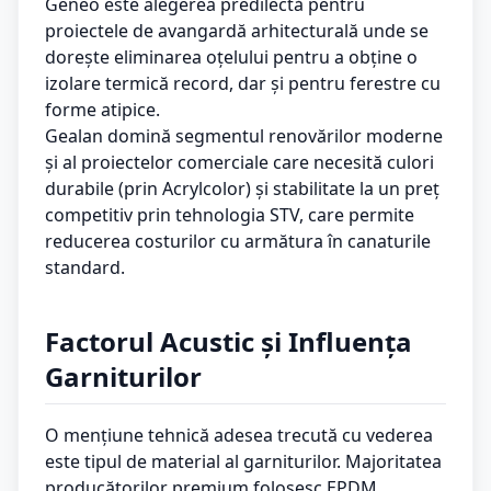
Geneo este alegerea predilectă pentru
proiectele de avangardă arhitecturală unde se
dorește eliminarea oțelului pentru a obține o
izolare termică record, dar și pentru ferestre cu
forme atipice.
Gealan domină segmentul renovărilor moderne
și al proiectelor comerciale care necesită culori
durabile (prin Acrylcolor) și stabilitate la un preț
competitiv prin tehnologia STV, care permite
reducerea costurilor cu armătura în canaturile
standard.
Factorul Acustic și Influența
Garniturilor
O mențiune tehnică adesea trecută cu vederea
este tipul de material al garniturilor. Majoritatea
producătorilor premium folosesc EPDM