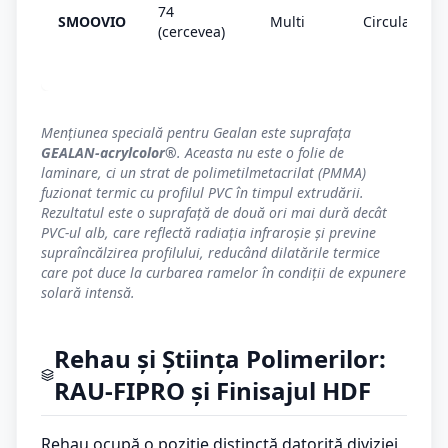
74
SMOOVIO
Multi
Circulare
(cercevea)
Mențiunea specială pentru Gealan este suprafața
GEALAN-acrylcolor®
. Aceasta nu este o folie de
laminare, ci un strat de polimetilmetacrilat (PMMA)
fuzionat termic cu profilul PVC în timpul extrudării.
Rezultatul este o suprafață de două ori mai dură decât
PVC-ul alb, care reflectă radiația infraroșie și previne
supraîncălzirea profilului, reducând dilatările termice
care pot duce la curbarea ramelor în condiții de expunere
solară intensă.
Rehau și Știința Polimerilor:
RAU-FIPRO și Finisajul HDF
Rehau ocupă o poziție distinctă datorită diviziei