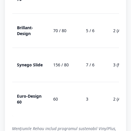
Brillant-
70 / 80
5 / 6
2 (AD)
Design
Synego Slide
156 / 80
7 / 6
3 (MD)
Euro-Design
60
3
2 (AD)
60
Mențiunile Rehau includ programul sustenabil VinylPlus,