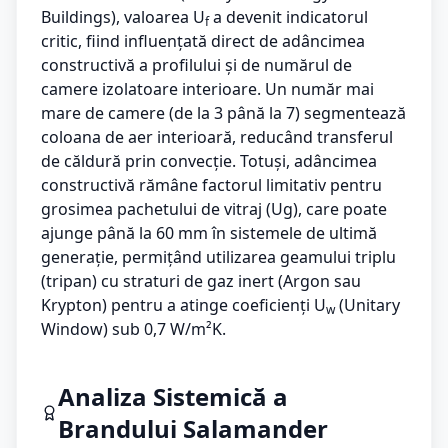
Buildings), valoarea U
a devenit indicatorul
f
critic, fiind influențată direct de adâncimea
constructivă a profilului și de numărul de
camere izolatoare interioare. Un număr mai
mare de camere (de la 3 până la 7) segmentează
coloana de aer interioară, reducând transferul
de căldură prin convecție. Totuși, adâncimea
constructivă rămâne factorul limitativ pentru
grosimea pachetului de vitraj (Ug), care poate
ajunge până la 60 mm în sistemele de ultimă
generație, permițând utilizarea geamului triplu
(tripan) cu straturi de gaz inert (Argon sau
Krypton) pentru a atinge coeficienți U
(Unitary
w
Window) sub 0,7 W/m²K.
Analiza Sistemică a
Brandului Salamander