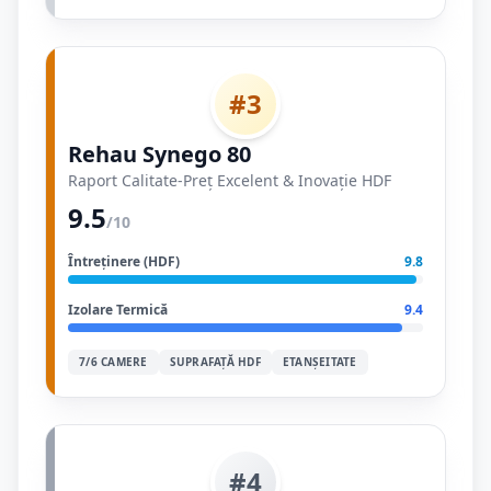
#3
Rehau Synego 80
Raport Calitate-Preț Excelent & Inovație HDF
9.5
/10
Întreținere (HDF)
9.8
Izolare Termică
9.4
7/6 CAMERE
SUPRAFAȚĂ HDF
ETANȘEITATE
#4