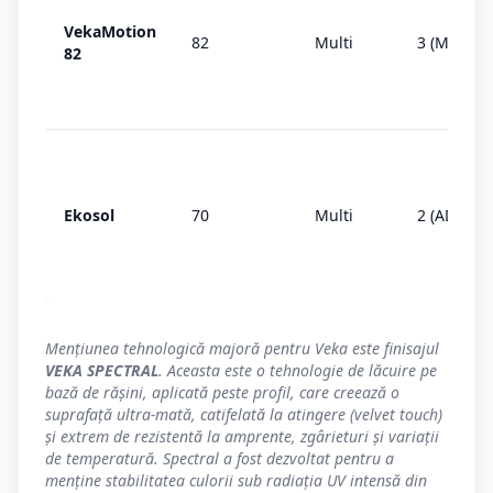
VekaMotion
82
Multi
3 (MD)
82
Ekosol
70
Multi
2 (AD)
Mențiunea tehnologică majoră pentru Veka este finisajul
VEKA SPECTRAL
. Aceasta este o tehnologie de lăcuire pe
bază de rășini, aplicată peste profil, care creează o
suprafață ultra-mată, catifelată la atingere (velvet touch)
și extrem de rezistentă la amprente, zgârieturi și variații
de temperatură. Spectral a fost dezvoltat pentru a
menține stabilitatea culorii sub radiația UV intensă din