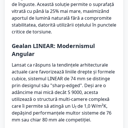
de înguste. Această soluție permite o suprafață
vitrată cu până la 25% mai mare, maximizând
aportul de lumină naturală fără a compromite
stabilitatea, datorită utilizării oțelului în punctele
critice de torsiune.
Gealan LINEAR: Modernismul
Angular
Lansat ca răspuns la tendințele arhitecturale
actuale care favorizează liniile drepte și formele
cubice, sistemul LINEAR de 74 mm se distinge
prin designul său "sharp-edged". Deși are o
adâncime mai mică decât S 9000, acesta
utilizează o structură multi-camere complexă
care îi permite să atingă un U
de 1,0 W/m²K,
f
depășind performanțele multor sisteme de 76
mm sau chiar 80 mm ale competiției.