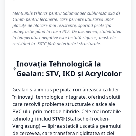
Mențiunile tehnice pentru Salamander subliniază axa de
13mm pentru feronerie, care permite utilizarea unor
plăcuțe de blocare mai rezistente, sporind protecția
antiefracție până la clasa RC2. De asemenea, stabilitatea
la temperaturi negative este testată riguros, mostrele
rezistând la -30°C fără deteriorări structurale.
Inovația Tehnologică la
Gealan: STV, IKD și Acrylcolor
Gealan s-a impus pe piața românească ca lider
în inovații tehnologice integrate, oferind soluții
care rezolvă probleme structurale clasice ale
PVC-ului prin metode hibride. Cele mai notabile
tehnologii includ
STV®
(Statische-Trocken-
Verglasung) — lipirea statică uscată a geamului
de cercevea, care transferă rigiditatea sticlei