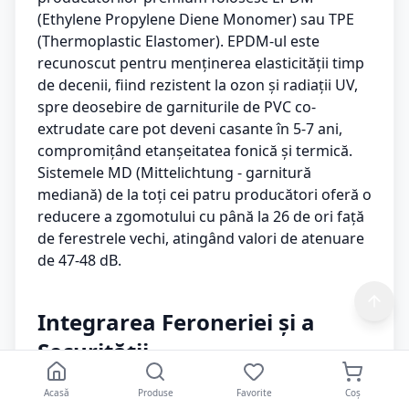
(Ethylene Propylene Diene Monomer) sau TPE
(Thermoplastic Elastomer). EPDM-ul este
recunoscut pentru menținerea elasticității timp
de decenii, fiind rezistent la ozon și radiații UV,
spre deosebire de garniturile de PVC co-
extrudate care pot deveni casante în 5-7 ani,
compromițând etanșeitatea fonică și termică.
Sistemele MD (Mittelichtung - garnitură
mediană) de la toți cei patru producători oferă o
reducere a zgomotului cu până la 26 de ori față
de ferestrele vechi, atingând valori de atenuare
de 47-48 dB.
Integrarea Feroneriei și a
Securității
Acasă
Produse
Favorite
Coș
Eficiența profilului este strâns legată de