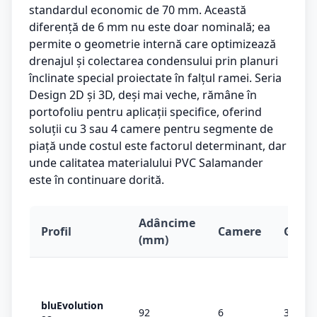
standardul economic de 70 mm. Această
diferență de 6 mm nu este doar nominală; ea
permite o geometrie internă care optimizează
drenajul și colectarea condensului prin planuri
înclinate special proiectate în falțul ramei. Seria
Design 2D și 3D, deși mai veche, rămâne în
portofoliu pentru aplicații specifice, oferind
soluții cu 3 sau 4 camere pentru segmente de
piață unde costul este factorul determinant, dar
unde calitatea materialului PVC Salamander
este în continuare dorită.
Adâncime
Profil
Camere
Garni
(mm)
bluEvolution
92
6
3 (MD)