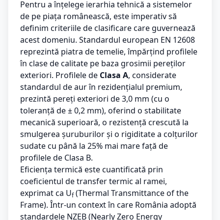
Pentru a înțelege ierarhia tehnică a sistemelor
de pe piața românească, este imperativ să
definim criteriile de clasificare care guvernează
acest domeniu. Standardul european EN 12608
reprezintă piatra de temelie, împărțind profilele
în clase de calitate pe baza grosimii pereților
exteriori. Profilele de
Clasa A
, considerate
standardul de aur în rezidențialul premium,
prezintă pereți exteriori de 3,0 mm (cu o
toleranță de ± 0,2 mm), oferind o stabilitate
mecanică superioară, o rezistență crescută la
smulgerea șuruburilor și o rigiditate a colțurilor
sudate cu până la 25% mai mare față de
profilele de Clasa B.
Eficiența termică este cuantificată prin
coeficientul de transfer termic al ramei,
exprimat ca U
(Thermal Transmittance of the
f
Frame). Într-un context în care România adoptă
standardele NZEB (Nearly Zero Energy