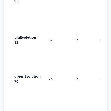
92
bluEvolution
82
6
3 (MD)
82
greenEvolution
76
6
2/3
76