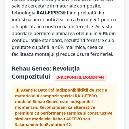
sale de cercetare în materiale compozite,
tehnologia
RAU-FIPRO®
fiind preluată din
industria aeronautică și cea a Formulei 1 pentru
a fi aplicată în construcția de ferestre. Această
abordare permite eliminarea oțelului în 90% din
configurațiile standard, rezultând ferestre cu o
greutate cu până la 40% mai mică, ceea ce
facilitează montajul și reduce uzura feroneriei.
Rehau Geneo: Revoluția
Compozitului
INDISPONIBIL MOMENTAN
⚠️ Atenție: Datorită indisponibilității de stoc a
materialului compozit special RAU-FIPRO,
modelul Rehau Geneo este indisponibil
momentan. Recomandăm ca alternative
premium cu performanțe termice și constructive
similare modelele:
Rehau ARTEVO
sau
Salamander bluEvolution 92
.