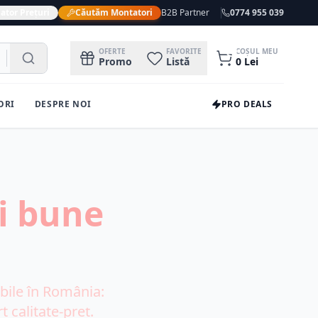
ator Prețuri
Căutăm Montatori
B2B Partner
0774 955 039
0
OFERTE
FAVORITE
COȘUL MEU
Promo
Listă
0
Lei
ORI
DESPRE NOI
PRO DEALS
i bune
ile în România:
t calitate-preț.