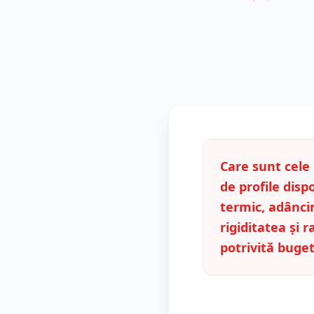
Care sunt cel
de profile dispo
termic, adâncim
rigiditatea și 
potrivită buget