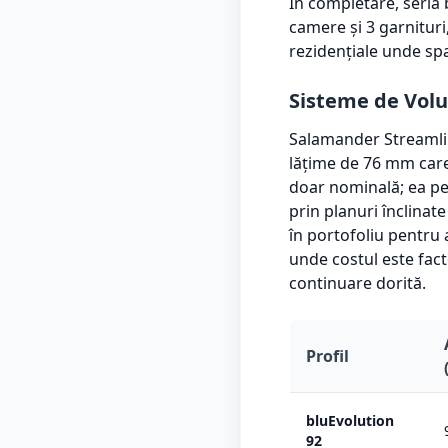
În completare, seria 
camere și 3 garnituri
rezidențiale unde sp
Sisteme de Volu
Salamander Streamlin
lățime de 76 mm car
doar nominală; ea pe
prin planuri înclinat
în portofoliu pentru 
unde costul este fac
continuare dorită.
Profil
bluEvolution
92