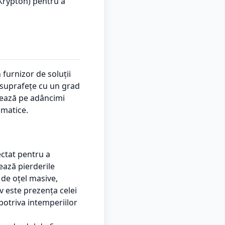
 Krypton) pentru a
furnizor de soluții
i suprafețe cu un grad
trează pe adâncimi
imatice.
ectat pentru a
ează pierderile
 de oțel masive,
v este prezența celei
potriva intemperiilor