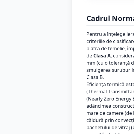
Cadrul Normat
Pentru a înțelege ie
criteriile de clasif
piatra de temelie, împ
de
Clasa A
, consider
mm (cu o toleranță de
smulgerea șuruburilor
Clasa B.
Eficiența termică est
(Thermal Transmittan
(Nearly Zero Energy B
adâncimea constructi
mare de camere (de l
căldură prin convecț
pachetului de vitraj 