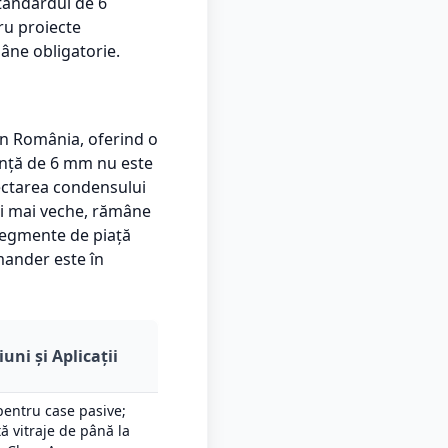
standardul de 6
ru proiecte
âne obligatorie.
în România, oferind o
nță de 6 mm nu este
ectarea condensului
eși mai veche, rămâne
 segmente de piață
mander este în
uni și Aplicații
pentru case pasive;
ă vitraje de până la