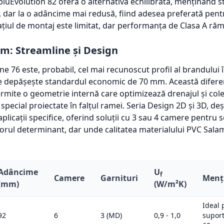
bluEvolution 82 oferă o alternativă echilibrată, menținând 
, dar la o adâncime mai redusă, fiind adesea preferată pent
ațiul de montaj este limitat, dar performanța de Clasa A răm
m: Streamline și Design
e 76 este, probabil, cel mai recunoscut profil al brandului 
e depășește standardul economic de 70 mm. Această difere
rmite o geometrie internă care optimizează drenajul și col
e special proiectate în falțul ramei. Seria Design 2D și 3D, d
aplicații specifice, oferind soluții cu 3 sau 4 camere pentru
torul determinant, dar unde calitatea materialului PVC Sala
Adâncime
U
f
Camere
Garnituri
Menți
(mm)
(W/m²K)
Ideal 
92
6
3 (MD)
0,9 - 1,0
suport