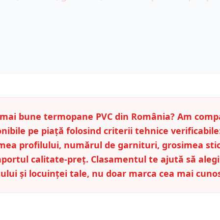
e mai bune termopane PVC din România? Am compa
nibile pe piață folosind criterii tehnice verificabile
ea profilului, numărul de garnituri, grosimea stic
raportul calitate-preț. Clasamentul te ajută să ale
ului și locuinței tale, nu doar marca cea mai cuno