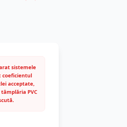
rat sistemele
: coeficientul
lei acceptate,
gi tâmplăria PVC
scută.