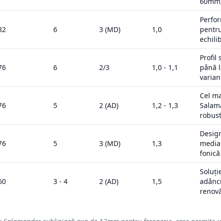
60mm;
Perfo
82
6
3 (MD)
1,0
pentru
echili
Profil
76
6
2/3
1,0 - 1,1
până l
varian
Cel ma
76
5
2 (AD)
1,2 - 1,3
Salam
robust
Design
76
5
3 (MD)
1,3
media
fonică
Soluți
60
3 - 4
2 (AD)
1,5
adânc
renovă