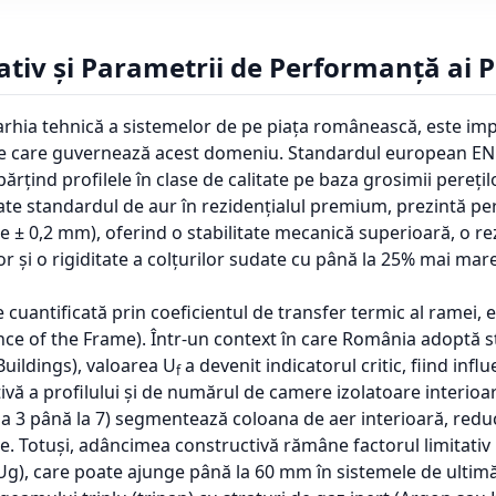
iv și Parametrii de Performanță ai P
rarhia tehnică a sistemelor de pe piața românească, este imp
icare care guvernează acest domeniu. Standardul european E
ărțind profilele în clase de calitate pe baza grosimii perețilo
ate standardul de aur în rezidențialul premium, prezintă pere
 ± 0,2 mm), oferind o stabilitate mecanică superioară, o re
 și o rigiditate a colțurilor sudate cu până la 25% mai mare
e cuantificată prin coeficientul de transfer termic al ramei,
ce of the Frame). Într-un context în care România adoptă 
uildings), valoarea U
a devenit indicatorul critic, fiind infl
f
vă a profilului și de numărul de camere izolatoare interio
a 3 până la 7) segmentează coloana de aer interioară, redu
ie. Totuși, adâncimea constructivă rămâne factorul limitati
(Ug), care poate ajunge până la 60 mm în sistemele de ultim