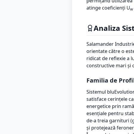
permițând utilizarea 
atinge coeficienți U
w
Analiza Si
Salamander Industrie
orientate către o est
ridicat de reflexie a
constructive mari și 
Familia de Profi
Sistemul bluEvolution
satisface cerințele c
energetice prin ramă
esențiale pentru stab
de-a treia garnituri 
și protejează feroner