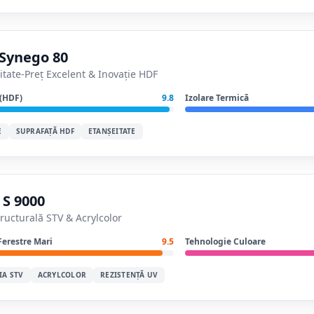
Synego 80
itate-Preț Excelent & Inovație HDF
 (HDF)
9.8
Izolare Termică
E
SUPRAFAȚĂ HDF
ETANȘEITATE
 S 9000
tructurală STV & Acrylcolor
Ferestre Mari
9.5
Tehnologie Culoare
IA STV
ACRYLCOLOR
REZISTENȚĂ UV