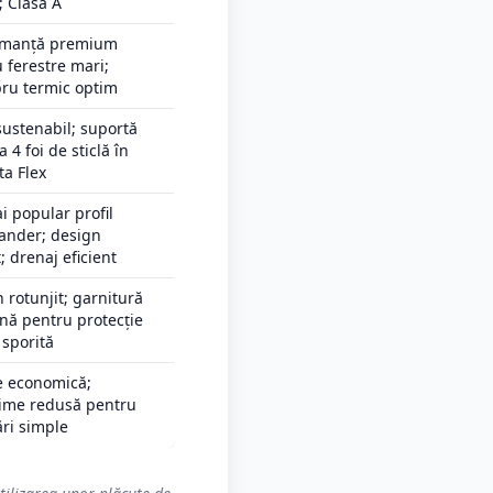
 Clasa A
rmanță premium
 ferestre mari;
bru termic optim
 sustenabil; suportă
a 4 foi de sticlă în
ta Flex
i popular profil
ander; design
; drenaj eficient
 rotunjit; garnitură
nă pentru protecție
 sporită
e economică;
ime redusă pentru
ri simple