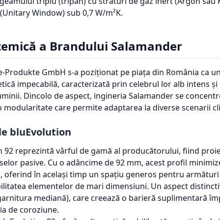
geamului triplu (tripan) cu straturi de gaz inert (Argon sau
(Unitary Window) sub 0,7 W/m²K.
stemică a Brandului Salamander
-Produkte GmbH s-a poziționat pe piața din România ca un 
etică impecabilă, caracterizată prin celebrul lor alb intens ș
 luminii. Dincolo de aspect, ingineria Salamander se concen
o modularitate care permite adaptarea la diverse scenarii cl
le bluEvolution
 92 reprezintă vârful de gamă al producătorului, fiind proi
aselor pasive. Cu o adâncime de 92 mm, acest profil minimiz
, oferind în același timp un spațiu generos pentru armături
ilitatea elementelor de mari dimensiuni. Un aspect distincti
(garnitura mediană), care creează o barieră suplimentară îm
ia de coroziune.