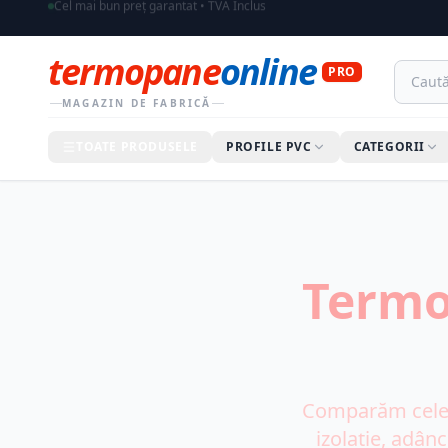
Toate prețurile afișate includ TVA
termopane
online
PRO
MAGAZIN DE FABRICĂ
TOATE PRODUSELE
PROFILE PVC
CATEGORII
Termo
Comparăm cele 
izolație, adânc