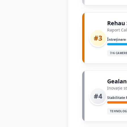
Rehau 
Raport Cal
#3
Întreținere
7/6 CAMER
Gealan
Inovație s
#4
Stabilitate 
TEHNOLOG