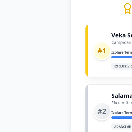
Veka So
Campioana 
#1
Izolare Ter
EXCLUSIV 
Salama
Eficiență 
#2
Izolare Ter
ADÂNCIME