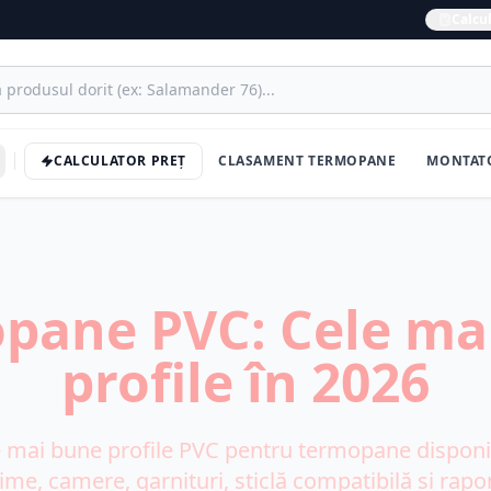
Calcul
CALCULATOR PREȚ
CLASAMENT TERMOPANE
MONTAT
pane PVC: Cele ma
profile în 2026
mai bune profile PVC pentru termopane disponib
ime, camere, garnituri, sticlă compatibilă și rapor