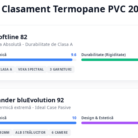
Clasament Termopane PVC 2
ftline 82
Absolută - Durabilitate de Clasa A
mică
9.6
Durabilitate (Rigiditate)
CLASA A
VEKA SPECTRAL
3 GARNITURI
nder bluEvolution 92
termică extremă - Ideal Case Pasive
mică
10
Design & Estetică
 92MM
ALB STRĂLUCITOR
6 CAMERE